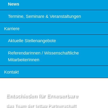
News
Termine, Seminare & Veranstaltungen
Karriere
Aktuelle Stellenangebote
ReferendarInnen / Wissenschaftliche
MitarbeiterInnen
Kontakt
Entschieden für Erneuerbare
das Team der tettau Partnerschaft