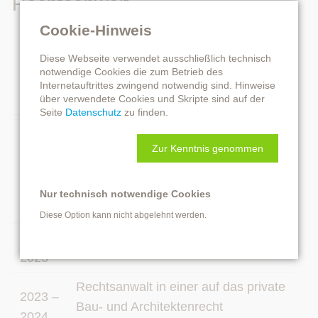
Rechtsanwalt
Cookie-Hinweis
Studium der Rechtswissenschaften
Diese Webseite verwendet ausschließlich technisch
2014 –
in Münster mit dem Schwerpunkt
notwendige Cookies die zum Betrieb des
2020
Rechtsgestaltung und
Internetauftrittes zwingend notwendig sind. Hinweise
Streitbeilegung
über verwendete Cookies und Skripte sind auf der
Seite
Datenschutz
zu finden.
Wissenschaftliche Hilfskraft bei Prof.
Dr. Bettina Heiderhoff (Professur für
Zur Kenntnis genommen
bis
Internationales Privat- und
2021
Verfahrensrecht und Bürgerliches
Nur technisch notwendige Cookies
Recht), Universität Münster
Diese Option kann nicht abgelehnt werden.
2021 –
Referendariat in Münster
2023
Rechtsanwalt in einer auf das private
2023 –
Bau- und Architektenrecht
2024