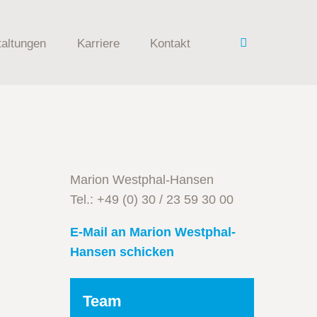
Navigation
überspringen
altungen
Karriere
Kontakt
Aktuelle Stellenangebote
re & Veranstaltungen
ReferendarInnen / Wissenschaftliche Mitarbei
Marion Westphal-Hansen
Tel.: +49 (0) 30 / 23 59 30 00
en Sicherungen
E-Mail an Marion Westphal-
Hansen schicken
kturierung
ch
Navigation
Team
überspringen