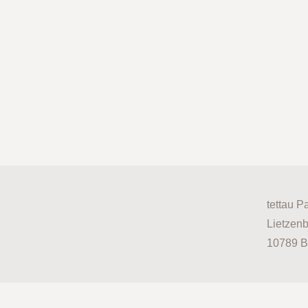
tettau P
Lietzenb
10789 B